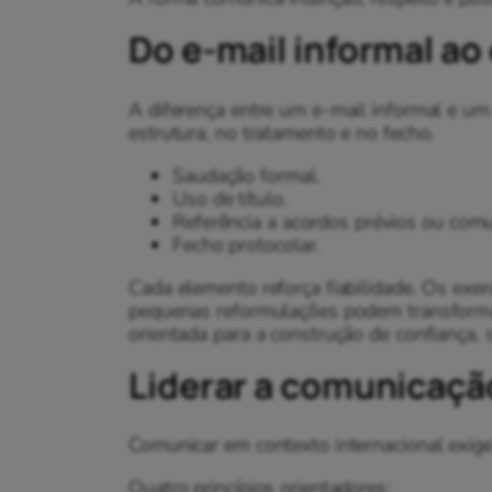
Do e-mail informal ao 
A diferença entre um e-mail informal e um
estrutura, no tratamento e no fecho.
Saudação formal.
Uso de título.
Referência a acordos prévios ou comu
Fecho protocolar.
Cada elemento reforça fiabilidade. Os exe
pequenas reformulações podem transform
orientada para a construção de confiança, 
Liderar a comunicação
Comunicar em contexto internacional exige 
Quatro princípios orientadores: