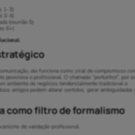
es 1-3)
s 3-4)
da (reunião 5)
es 6+)
lacional
.
stratégico
 comunicação, ele funciona como sinal de compromisso co
te posiciona o profissional. O chamado “portunhol”, por o
m ambiente de negócios tendencialmente tradicional e
falsos amigos podem alterar sentidos, gerar ambiguidades 
a como filtro de formalismo
anismo de validação profissional.