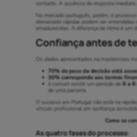
contacto. A ausência de resposta imediata 
No mercado português, porém, o processo 
demasiado rápidas podem ser entendidas
amadurecidas. A diferença de ritmo é um d
Confiança antes de t
Os dados apresentados na masterclass mo
70% do peso da decisão está associ
30% corresponde aos termos finan
é comum existir um período de
6 a 8
de uma parceria.
O sucesso em Portugal não está na rapide
vínculo profissional em confiança consolid
Como se cons
As quatro fases do processo
: