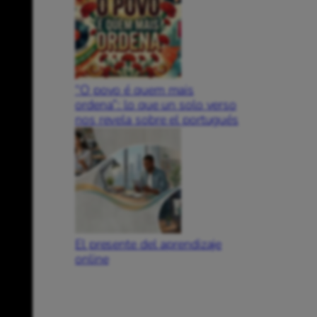
“O povo é quem mais
ordena”: lo que un solo verso
nos revela sobre el portugués
El presente del aprendizaje
online