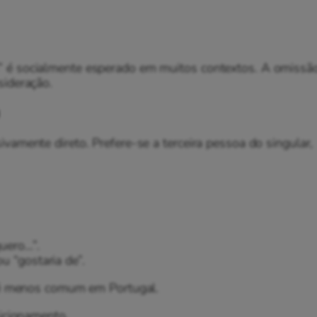
” é socialmente esperado em muitos contextos. A omissã
sideração.
vamente direto. Prefere-se a terceira pessoa do singular,
quero…”.
u “gostaria de”.
, é menos comum em Portugal.
icionamento.