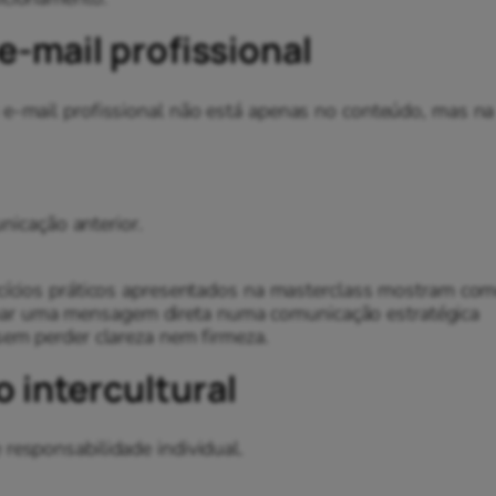
e-mail profissional
 e-mail profissional não está apenas no conteúdo, mas na
nicação anterior.
rcícios práticos apresentados na masterclass mostram co
ar uma mensagem direta numa comunicação estratégica
sem perder clareza nem firmeza.
 intercultural
responsabilidade individual.