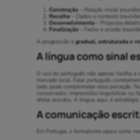
Construção
– Relação inicial (reuniõ
Recolha
– Dados e contexto (reuniõe
Desenvolvimento
– Proposta detalha
Finalização
– Fecho e acordo (reuniõ
A progressão é
gradual, estruturada e re
A língua como sinal e
O uso do português não apenas facilita a
mercado local. Falar português corretamen
lado, pode comprometer essa perceção. Nu
conservador, imprecisões linguísticas ou 
afetar acordos. A língua, aqui, é estratégia.
A comunicação escrit
Em Portugal, o formalismo opera como mec