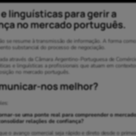
 linguísticas para gerir a
ança no mercado português.
ão se resume à transmissão de informação. A forma como
ento substancial do processo de negociação.
trada através da Câmara Argentino-Portuguesa de Comérci
ticas e linguísticas a profissionais que atuam em context
 posição no mercado português.
municar-nos melhor?
les:
ornar-se uma ponte real para compreender o mercad
onsolidar relações de confiança?
ue o avanço comercial seja rápido e direto desde o primei