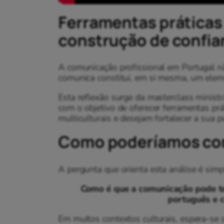
Ferramentas práticas e
construção de confi
A comunicação profissional em Portugal n
comunica constitui, em si mesma, um elem
Esta reflexão surge da masterclass minis
com o objetivo de oferecer ferramentas prá
multiculturais e desejam fortalecer a sua
Como poderíamos co
A pergunta que orienta esta análise é simp
Como é que a comunicação pode t
português e c
Em muitos contextos culturais, espera-se q