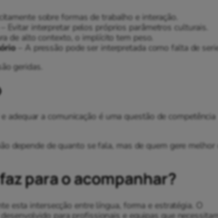
citamente sobre formas de trabalho e interação.
– Evitar interpretar pelos próprios parâmetros culturais.
a de alto contexto, o implícito tem peso.
ório
– A pressão pode ser interpretada como falta de seri
são geridas.
o
utor e adequar a comunicação é uma questão de competência
 não depende de quanto se fala, mas de quem gere melhor
 faz para o acompanhar?
 esta intersecção entre língua, forma e estratégia. O
 desenvolvido para profissionais e equipas que necessitam