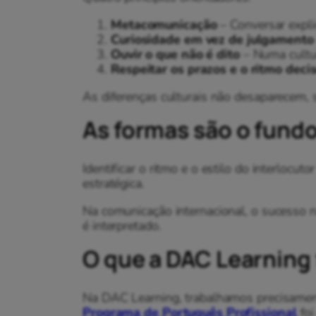
Metacomunicação
– Conversar expli
Curiosidade em vez de julgamento
Ouvir o que não é dito
– Numa cultur
Respeitar os prazos e o ritmo decis
As diferenças culturais não desaparecem, 
As formas são o fund
Identificar o ritmo e o estilo do interloc
estratégica.
Na comunicação internacional, o sucesso
é interpretado.
O que a DAC Learning
Na DAC Learning, trabalhamos precisamente
Programa de Português Profissional
foi