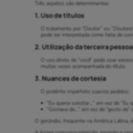
Três aspetos são determinantes:
1. Uso de títulos
O tratamento por “Doutor” ou “Doutora
pode ser interpretada como falta de con
2. Utilização da terceira pessoa
O uso direto de “você” pode soar excessi
muitas vezes acompanhada do título.
3. Nuances de cortesia
O pretérito imperfeito suaviza pedidos:
“Eu queria solicitar…” em vez de “Eu 
“Gostava de…” em vez de “gosto de” o
O gerúndio, frequente na América Latina
A forma comunica intenção, respeito e pos