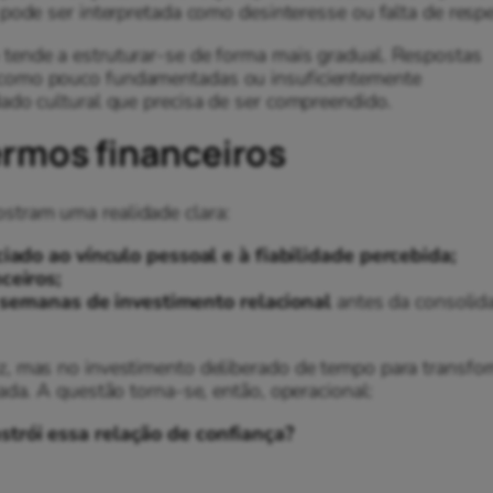
pode ser interpretada como desinteresse ou falta de respe
tende a estruturar-se de forma mais gradual. Respostas
 como pouco fundamentadas ou insuficientemente
ado cultural que precisa de ser compreendido.
ermos financeiros
stram uma realidade clara:
ado ao vínculo pessoal e à fiabilidade percebida;
ceiros;
 semanas de investimento relacional
antes da consolid
z, mas no investimento deliberado de tempo para transfo
ada. A questão torna-se, então, operacional:
trói essa relação de confiança?