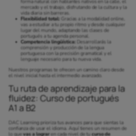
forma natural con hablantes nativos en la calle, el
mercado y el trabajo, disfrutando de la cultura y la
vida diaria sin barreras.
Flexibilidad total:
Gracias a la modalidad online,
vas a estudiar a tu propio ritmo y desde cualquier
lugar del mundo, adaptando las clases de
portugués a tu agenda personal.
Competencia lingüística:
Desarrollarás la
comprensión y producción de la lengua
portuguesa con la precisión gramatical y el
lenguaje necesario para tu nueva vida.
Nuestros programas te ofrecen un camino claro desde
el nivel inicial hasta el intermedio avanzado.
Tu ruta de aprendizaje para la
fluidez: Curso de portugués
A1 a B2
DAC Learning prioriza tus avances para que sientas la
confianza de usar el idioma. Aquí tienes un resumen de
lo que
vas a lograr
en cada nivel de tu
curso de