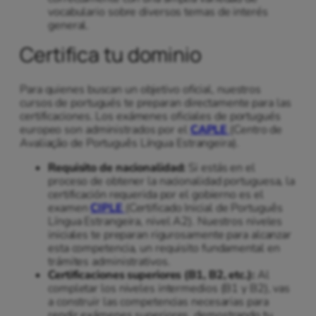
vocabulario sobre diversos temas de interés
general.
Certifica tu dominio
Para quienes buscan un objetivo oficial, nuestros
cursos de portugués te preparan directamente para las
certificaciones. Los exámenes oficiales de portugués
europeo son administrados por el
CAPLE
(Centro de
Avaliação de Português Língua Estrangeira).
Requisito de nacionalidad:
Si estás en el
proceso de obtener la nacionalidad portuguesa, la
certificación requerida por el gobierno es el
examen
CIPLE
(Certificado Inicial de Português
Língua Estrangeira, nivel A2). Nuestros niveles
iniciales te preparan rigurosamente para alcanzar
esta competencia, un requisito fundamental en
trámites administrativos.
Certificaciones superiores (B1, B2, etc.):
Al
completar los niveles intermedios (B1 y B2), vas
a construir las competencias necesarias para
rendir exámenes superiores, demostrando tu