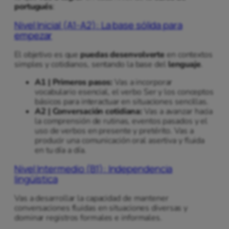
portugués
:
Nivel Inicial (A1-A2): La base sólida para
empezar
El objetivo es que
puedas desenvolverte
en contextos
simples y cotidianos, sentando la base del
lenguaje
.
A1 | Primeros pasos:
Vas a incorporar
vocabulario esencial, el verbo Ser y los conceptos
básicos para interactuar en situaciones sencillas.
A2 | Conversación cotidiana:
Vas a avanzar hacia
la comprensión de rutinas, eventos pasados y el
uso de verbos en presente y pretérito. Vas a
producir una comunicación oral asertiva y fluida
en tu día a día.
Nivel Intermedio (B1): Independencia
lingüística
Vas a desarrollar la capacidad de mantener
conversaciones fluidas en situaciones diversas y
dominar registros formales e informales.