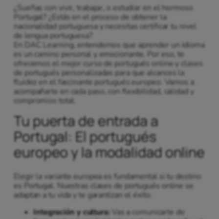
¿Sueñas con vivir, trabajar, o estudiar en el hermoso
Portugal? ¿Estás en el proceso de obtener la
nacionalidad portuguesa y necesitas certificar tu nivel
de lengua portuguesa?
En DAC Learning, entendemos que aprender un idioma
es un camino personal y emocionante. Por eso, te
ofrecemos el mejor curso de portugués online y clases
de portugués personalizadas para que alcances la
fluidez en el fascinante portugués europeo. Vamos a
acompañarte en cada paso, con flexibilidad, calidad y
compromiso total.
Tu puerta de entrada a
Portugal: El portugués
europeo y la modalidad online
Elegir la variante europea es fundamental si tu destino
es Portugal. Nuestras clases de portugués online se
adaptan a tu vida y te garantizan el éxito:
Integración y cultura:
Vas a comunicarte de