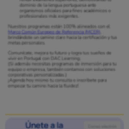
dominio de la lengua portuguesa ante
organismos oficiales para fines académicos o
profesionales más exigentes.
Nuestros programas están 100% alineados con el
Marco Común Europeo de Referencia (MCER)
,
brindándote un camino claro hacia la certificación y tus
metas personales.
Comunícate, mejora tu futuro y logra tus sueños de
vivir en Portugal con DAC Learning.
(Si además necesitas programas de inmersión para tu
equipo o empresa, también contamos con soluciones
corporativas personalizadas.)
¡Agenda hoy mismo tu consulta o inscríbete para
empezar tu camino hacia la fluidez!
Únete a la