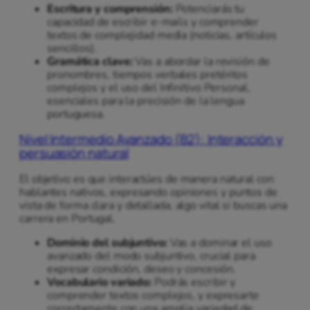
Escritura y comprensión:
Potenciarás tu
capacidad de escribir e-mails y comprender
textos de complejidad media (noticias, artículos
sencillos).
Gramática clave:
Vas a abordar la revisión de
pronombres, tiempos verbales pretéritos
complejos y el uso del Infinitivo Personal,
esenciales para la precisión de la lengua
portuguesa.
Nivel Intermedio Avanzado (B2): Interacción y
persuasión natural
El objetivo es que interactúes de manera natural con
hablantes nativos, expresando opiniones y puntos de
vista de forma clara y detallada, algo vital si buscas una
carrera en Portugal.
Dominio del subjuntivo:
Vas a dominar el uso
avanzado del modo subjuntivo, crucial para
expresar condición, deseo y concesión.
Vocabulario variado:
Podrás escribir y
comprender textos complejos, y expresarte
correctamente con una amplia variedad de