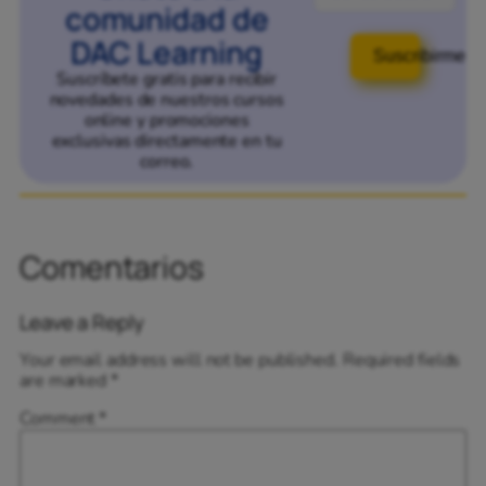
comunidad de
DAC Learning
Suscribirme
Suscríbete gratis para recibir
novedades de nuestros cursos
online y promociones
exclusivas directamente en tu
correo.
Comentarios
Leave a Reply
Your email address will not be published.
Required fields
are marked
*
Comment
*